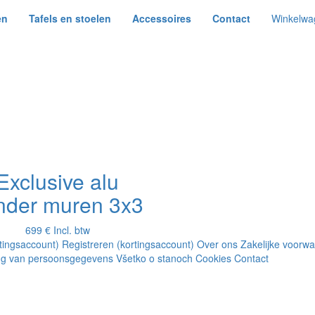
en
Tafels en stoelen
Accessoires
Contact
Winkelwa
Exclusive alu
nder muren 3x3
699 €
Incl. btw
rtingsaccount)
Registreren (kortingsaccount)
Over ons
Zakelijke voorw
g van persoonsgegevens
Všetko o stanoch
Cookies
Contact